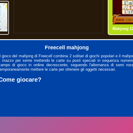
Butterfly 
Shanghai 
Mahjong C
Mahjong 12 
Freecell mahjong
Il gioco del mahjong di Freecell combina 2 solitari di giochi popolari e il mahj
il mazzo per seme mettendo le carte su posti speciali in sequenza numeric
campo di gioco in ordine decrescente, seguendo l'alternanza di semi ross
temporaneamente mettere le carte per ottenere gli oggetti necessari.
Come giocare?