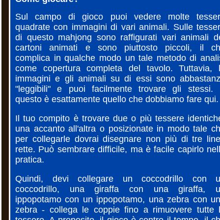
Sul campo di gioco puoi vedere molte tesse
quadrate con immagini di vari animali. Sulle tesse
di questo mahjong sono raffigurati vari animali d
cartoni animati e sono piuttosto piccoli, il c
complica in qualche modo un tale metodo di anali
come copertura completa del tavolo. Tuttavia, 
immagini e gli animali su di essi sono abbastan
"leggibili" e puoi facilmente trovare gli stessi.
questo è esattamente quello che dobbiamo fare qui.
Il tuo compito è trovare due o più tessere identich
una accanto all'altra o posizionate in modo tale c
per collegarle dovrai disegnare non più di tre lin
rette. Può sembrare difficile, ma è facile capirlo nel
pratica.
Quindi, devi collegare un coccodrillo con 
coccodrillo, una giraffa con una giraffa, 
ippopotamo con un ippopotamo, una zebra con u
zebra - collega le coppie fino a rimuovere tutte 
tessere. A proposito, il gioco è contro il tempo, il c