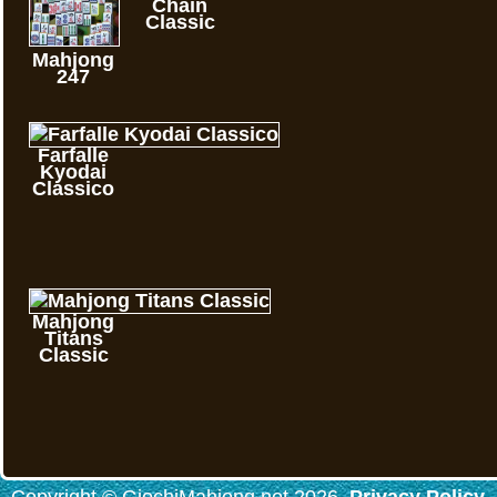
Chain
Classic
Mahjong
247
Farfalle
Kyodai
Classico
Mahjong
Titans
Classic
Copyright © GiochiMahjong.net 2026.
Privacy Policy