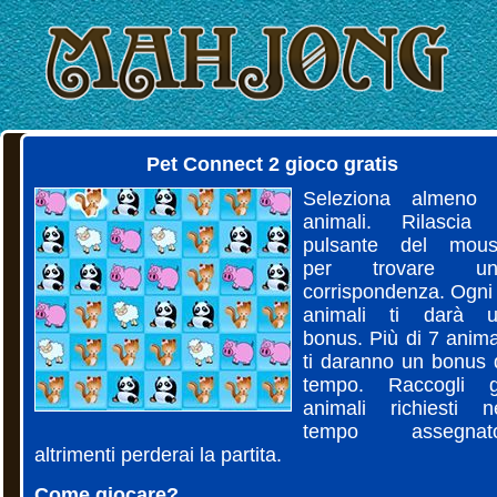
Pet Connect 2 gioco gratis
Seleziona almeno
animali. Rilascia 
pulsante del mou
per trovare un
corrispondenza. Ogni
animali ti darà 
bonus. Più di 7 anima
ti daranno un bonus 
tempo. Raccogli g
animali richiesti n
tempo assegnato
altrimenti perderai la partita.
Come giocare?