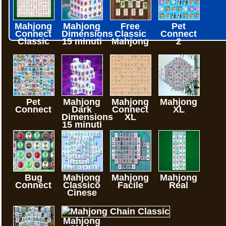
Mahjong
Mahjong
Free
Pet
Connect
Dimensions
Classic
Connect
Classic
15 minuti
Mahjong
2
Pet
Mahjong
Mahjong
Mahjong
Connect
Dark
Connect
XL
Dimensions
XL
15 minuti
Bug
Mahjong
Mahjong
Mahjong
Connect
Classico
Facile
Real
Cinese
Mahjong