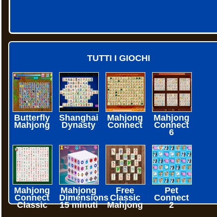
TUTTI I GIOCHI
Butterfly
Shanghai
Mahjong
Mahjong
Mahjong
Dynasty
Connect
Connect
6
Mahjong
Mahjong
Free
Pet
Connect
Dimensions
Classic
Connect
Classic
15 minuti
Mahjong
2