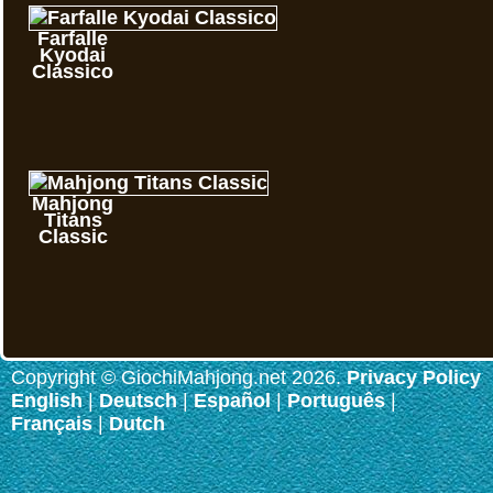
Farfalle
Kyodai
Classico
Mahjong
Titans
Classic
Copyright © GiochiMahjong.net 2026.
Privacy Policy
English
|
Deutsch
|
Español
|
Português
|
Français
|
Dutch